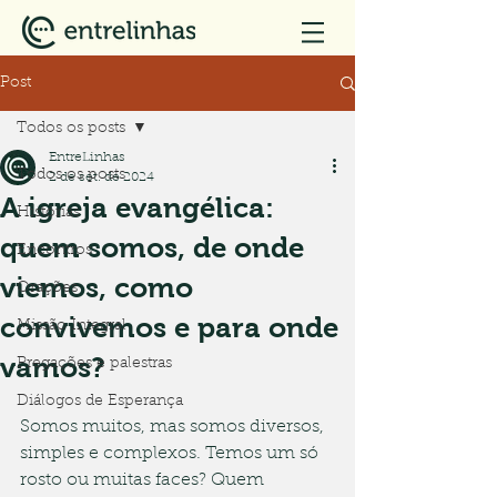
Post
Todos os posts
EntreLinhas
Todos os posts
2 de set. de 2024
A igreja evangélica:
Histórias
quem somos, de onde
Encontros
viemos, como
Orações
convivemos e para onde
Missão Integral
vamos?
Pregações e palestras
Diálogos de Esperança
Somos muitos, mas somos diversos, 
simples e complexos. Temos um só 
rosto ou muitas faces? Quem 