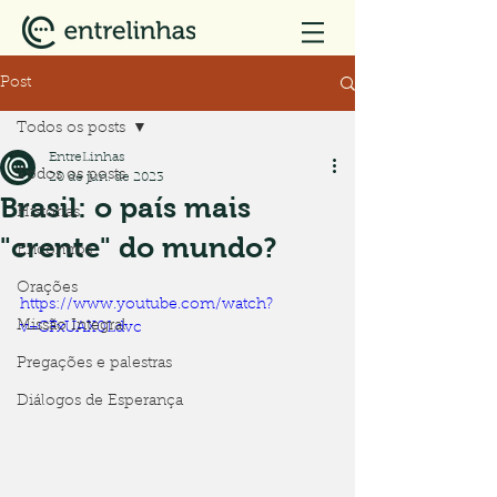
Post
Todos os posts
EntreLinhas
Todos os posts
20 de jun. de 2023
Brasil: o país mais
Histórias
"crente" do mundo?
Encontros
Orações
https://www.youtube.com/watch?
Missão Integral
v=CFxUAX0Ldvc
Pregações e palestras
Diálogos de Esperança