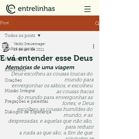
Post
Todos os posts
Valdir Steuernagel
Todos os posts
13 de set. de 2021
E vá entender esse Deus
Histórias
Memórias de uma viagem
Encontros
Deus escolheu as cousas loucas do 
mundo para
Orações
envergonhar os sábios, e escolheu 
Missão Integral
as cousas fracas
do mundo para envergonhar as 
Pregações e palestras
fortes; e Deus
escolheu as cousas humildes do 
Diálogos de Esperança
mundo, e as 
desprezadas, e aquelas que não são, 
para reduzir
a nada as que são; a fim de que 