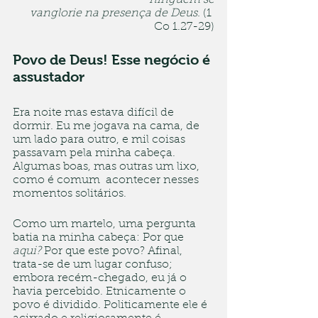
ninguém se
 vanglorie na presença de Deus.
 (1 
Co 1.27-29)
Povo de Deus! Esse negócio é 
assustador 
Era noite mas estava difícil de 
dormir. Eu me jogava na cama, de 
um lado para outro, e mil coisas 
passavam pela minha cabeça. 
Algumas boas, mas outras um lixo, 
como é comum  acontecer nesses 
momentos solitários.
Como um martelo, uma pergunta 
batia na minha cabeça: Por que 
aqui?
 Por que este povo? Afinal, 
trata-se de um lugar confuso; 
embora recém-chegado, eu já o 
havia percebido. Etnicamente o 
povo é dividido. Politicamente ele é 