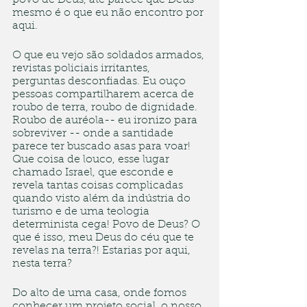
povo de Deus, até parece que Deus 
mesmo é o que eu não encontro por 
aqui.
O que eu vejo são soldados armados, 
revistas policiais irritantes, 
perguntas desconfiadas. Eu ouço 
pessoas compartilharem acerca de  
roubo de terra, roubo de dignidade. 
Roubo de auréola-- eu ironizo para 
sobreviver -- onde a santidade 
parece ter buscado asas para voar!  
Que coisa de louco, esse lugar 
chamado Israel, que esconde e 
revela tantas coisas complicadas 
quando visto além da indústria do 
turismo e de uma teologia 
determinista cega! Povo de Deus? O 
que é isso, meu Deus do céu que te 
revelas na terra?! Estarias por aqui, 
nesta terra?
Do alto de uma casa, onde fomos 
conhecer um projeto social, o nosso 