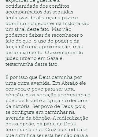
explosões de guerra e a 
cotidianidade dos conflitos 
acompanhados das seguidas 
tentativas de alcançar a paz e o 
domínio no decorrer da história são 
um sinal deste fato. Mas não 
podemos deixar de reconhecer o 
fato de que  o uso do poder e da 
força não cria aproximação, mas 
distanciamento. O assentamento 
judeu urbano em Gaza é 
testemunha desse fato. 
É por isso que Deus caminha por 
uma outra avenida. Em Abraão ele 
convoca o povo para ser uma 
bênção. Essa vocação acompanha o 
povo de Israel e a igreja no decorrer 
da história. Ser povo de Deus, pois, 
se configura em caminhar na 
avenida da bênção. A radicalização 
dessa opção, da parte de Deus, 
termina na cruz. Cruz que indica o 
que significa ser esta bênção para a 