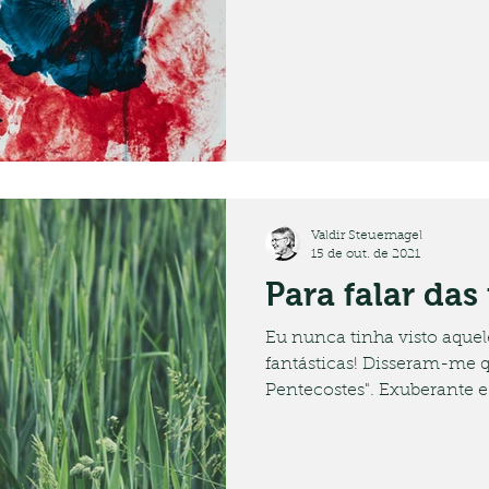
Valdir Steuernagel
15 de out. de 2021
Para falar das 
Eu nunca tinha visto aquele
fantásticas! Disseram-me que o se
Pentecostes". Exuberante e