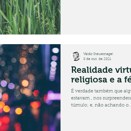
Valdir Steuernagel
8 de out. de 2021
Realidade virt
religiosa e a f
É verdade também que alg
estavam , nos surpreenderam, tendo ido 
túmulo; e, não achando o..