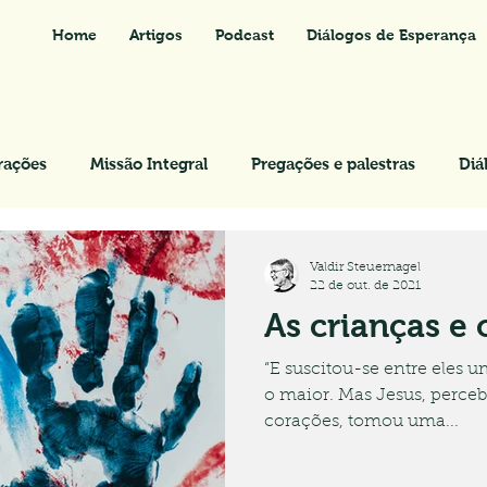
Home
Artigos
Podcast
Diálogos de Esperança
rações
Missão Integral
Pregações e palestras
Diá
Valdir Steuernagel
22 de out. de 2021
As crianças e
“E suscitou-se entre eles u
o maior. Mas Jesus, perc
corações, tomou uma...