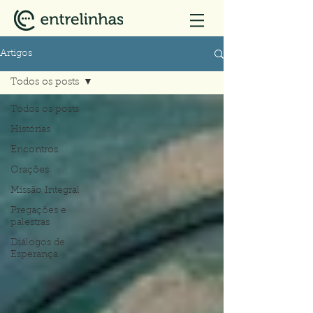
Artigos
Todos os posts
Todos os posts
Histórias
Encontros
Orações
Missão Integral
Pregações e
palestras
Diálogos de
Esperança