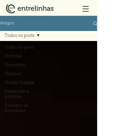
Artigos
Todos os posts
Todos os posts
Histórias
Encontros
Orações
Missão Integral
Pregações e
palestras
Diálogos de
Esperança