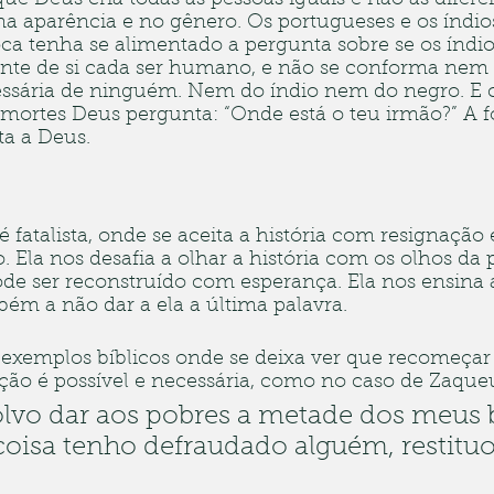
 que Deus cria todas as pessoas iguais e não as difer
 na aparência e no gênero. Os portugueses e os índios
 tenha se alimentado a pergunta sobre se os índio
nte de si cada ser humano, e não se conforma nem a
essária de ninguém. Nem do índio nem do negro. E 
mortes Deus pergunta: “Onde está o teu irmão?” A 
ta a Deus.
é fatalista, onde se aceita a história com resignação 
. Ela nos desafia a olhar a história com os olhos da p
ode ser reconstruído com esperança. Ela nos ensina a
bém a não dar a ela a última palavra.
exemplos bíblicos onde se deixa ver que recomeçar é
ição é possível e necessária, como no caso de Zaqueu
olvo dar aos pobres a metade dos meus b
oisa tenho defraudado alguém, restituo