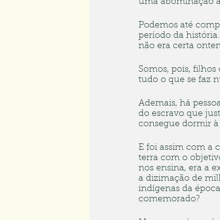
uma abominação a
Podemos até compre
período da história
não era certa ontem
Somos, pois, filhos
tudo o que se faz
Ademais, há pessoa
do escravo que just
consegue dormir à 
E foi assim com a c
terra com o objetiv
nos ensina, era a e
a dizimação de milh
indígenas da época
comemorado?