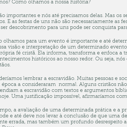
emos? Como olhamos a nossa história?
são importantes e nós até precisamos delas. Mas os s
os. E as festas de uns não são necessariamente as fes
 ser descobrimento para uns pode ser conquista para
o olhamos para um evento é importante e até determ
ssa visão e interpretação de um determinado evento
ópria fé cristã. Ela informa, transforma e enfoca a tr
ontecimentos históricos ao nosso redor. Ou seja, nós
tãos.
ríamos lembrar a escravidão. Muitas pessoas e soc
época a consideraram  normal. Alguns cristãos não
endiam a escravidão com textos e argumentos bíbli
hoje. Uma justificação impossível, afirmaríamos com
mpo, a avaliação de uma determinada prática e a pró
 pode e até deve nos levar à conclusão de que uma d
nte errada, mas também um profundo desrespeito ao