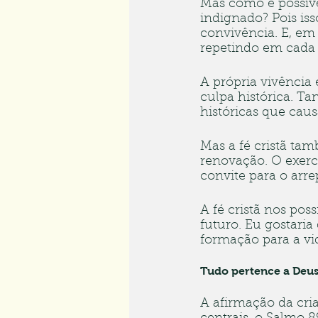
Mas como é possíve
indignado? Pois is
convivência. E, em
repetindo em cada
A própria vivência
culpa histórica. Ta
históricas que cau
Mas a fé cristã ta
renovação. O exercí
convite para o arr
A fé cristã nos poss
futuro. Eu gostari
formação para a vi
Tudo pertence a Deu
A afirmação da cri