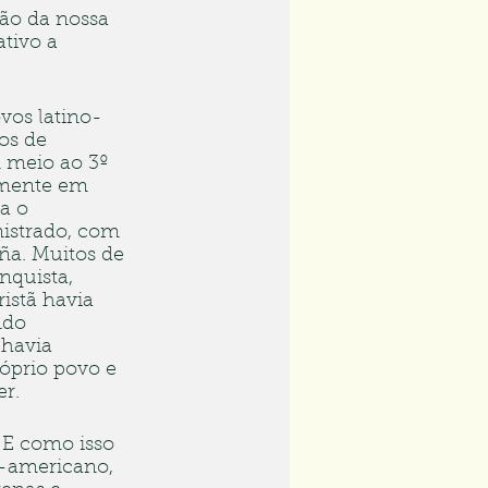
ão da nossa 
tivo a 
vos latino-
os de 
 meio ao 3º 
amente em 
a o 
istrado, com 
ña. Muitos de 
quista, 
istã havia 
ndo 
havia 
óprio povo e 
r.
 E como isso 
o-americano, 