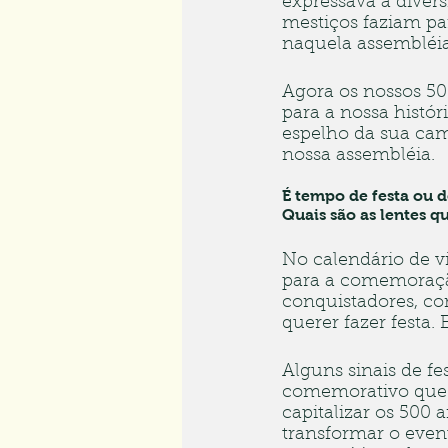
expressava a divers
mestiços faziam par
naquela assembléia,
Agora os nossos 50
para a nossa histór
espelho da sua cam
nossa assembléia.
É tempo de festa ou d
Quais são as lentes 
No calendário de v
para a comemoração
conquistadores, com
querer fazer festa. 
Alguns sinais de f
comemorativo que s
capitalizar os 500 
transformar o eve