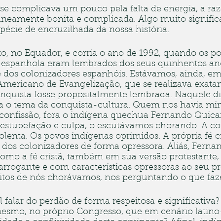
se complicava um pouco pela falta de energia, a raz
aneamente bonita e complicada. Algo muito significa
écie de encruzilhada da nossa história.
, no Equador, e corria o ano de 1992, quando os po
 espanhola eram lembrados dos seus quinhentos an
e dos colonizadores espanhóis. Estávamos, ainda, em
mericano de Evangelização, que se realizava exat
onquista fosse propositalmente lembrada. Naquele di
a o tema da conquista-cultura. Quem nos havia min
e confissão, fora o indígena quechua Fernando Quica
estupefação e culpa, o escutávamos chorando. A con
iolenta. Os povos indígenas oprimidos. A própria fé cr
dos colonizadores de forma opressora. Aliás, Ferna
omo a fé cristã, também em sua versão protestante, 
rrogante e com características opressoras ao seu pr
tos de nós chorávamos, nos perguntando o que faze
 falar do perdão de forma respeitosa e significativa?
 mesmo, no próprio Congresso, que em cenário latin