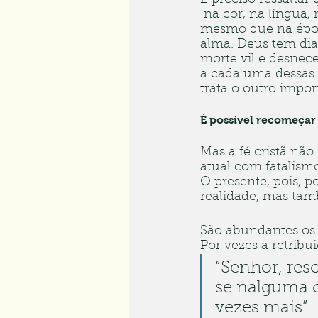
É preciso ressaltar
 na cor, na língua,
mesmo que na época
alma. Deus tem dia
morte vil e desnec
a cada uma dessas 
trata o outro impor
É possível recomeçar
Mas a fé cristã não 
atual com fatalismo
O presente, pois, p
realidade, mas tam
São abundantes os 
Por vezes a retribu
“Senhor, res
se nalguma c
vezes mais”