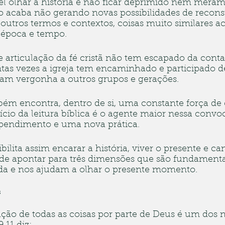
l olhar a história e não ficar deprimido nem meram
so acaba não gerando novas possibilidades de recons
 outros termos e contextos, coisas muito similares a
 época e tempo.
 e articulação da fé cristã não tem escapado da cont
ntas vezes a igreja tem encaminhado e participado de
sam vergonha a outros grupos e gerações.
mbém encontra, dentro de si, uma constante força de
cio da leitura bíblica é o agente maior nessa convo
ependimento e uma nova prática.
ibilita assim encarar a história, viver o presente e c
a de apontar para três dimensões que são fundamenta
da e nos ajudam a olhar o presente momento.
s
ação de todas as coisas por parte de Deus é um dos