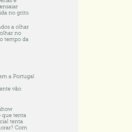
genas e 
ensaiar 
da no grito.
dos a olhar 
 olhar no 
 o tempo da 
em a Portugal 
 
mente vão 
 show 
 que tenta 
ial tenta 
morar? Com 