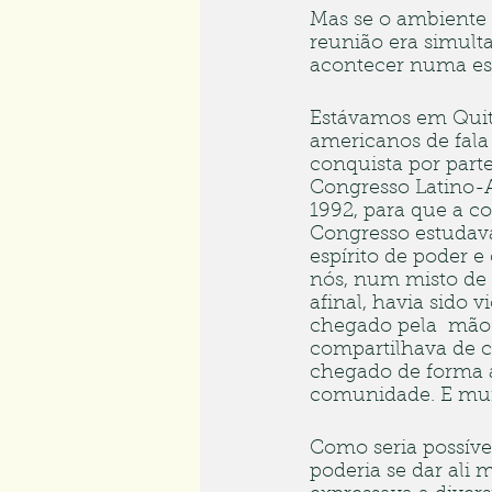
Mas se o ambiente 
reunião era simult
acontecer numa esp
Estávamos em Quito
americanos de fala
conquista por part
Congresso Latino-A
1992, para que a c
Congresso estudav
espírito de poder 
nós, num misto de 
afinal, havia sido v
chegado pela  mão 
compartilhava de c
chegado de forma a
comunidade. E mui
Como seria possível
poderia se dar ali