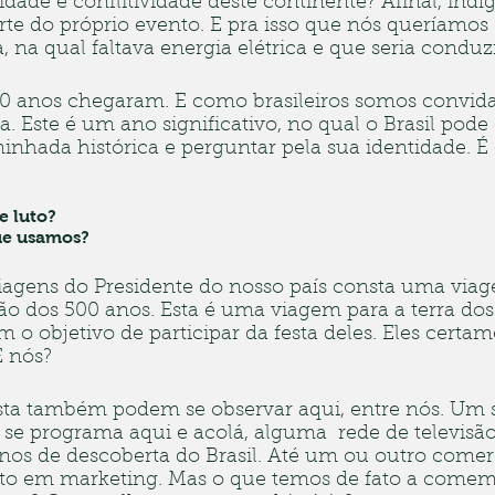
idade e conflitividade deste continente? Afinal, indí
te do próprio evento. E pra isso que nós queríamos 
 na qual faltava energia elétrica e que seria conduzi
0 anos chegaram. E como brasileiros somos convida
ia. Este é um ano significativo, no qual o Brasil pode
inhada histórica e perguntar pela sua identidade. É
e luto?
que usamos?
iagens do Presidente do nosso país consta uma viag
 dos 500 anos. Esta é uma viagem para a terra dos
 o objetivo de participar da festa deles. Eles certa
E nós?
esta também podem se observar aqui, entre nós. Um
e programa aqui e acolá, alguma  rede de televisão
anos de descoberta do Brasil. Até um ou outro comerc
nto em marketing. Mas o que temos de fato a come