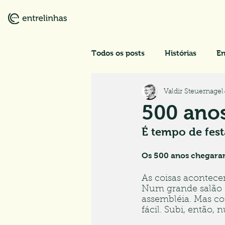
Todos os posts
Histórias
En
Valdir Steuernagel
Diálogos de Esperança
500 anos
É tempo de fes
Os 500 anos chegara
As coisas acontece
Num grande salão 
assembléia. Mas co
fácil. Subi, então,