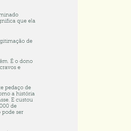
rminado 
nifica que ela 
egitimação de  
vêm. É o dono 
cravos e 
ste pedaço de 
omo a história 
sse. E custou 
.000 de 
 pode ser 