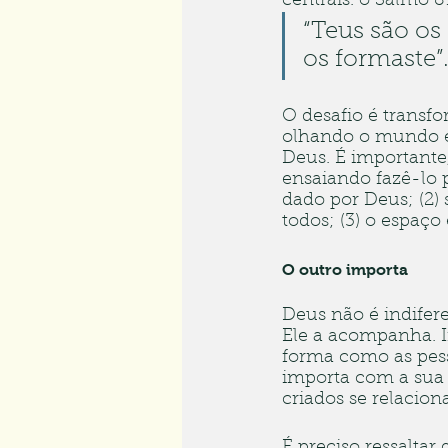
centrais. o Salmo 89
“Teus são os 
os formaste”.
O desafio é transfo
olhando o mundo e 
Deus. É importante,
ensaiando fazê-lo p
dado por Deus; (2) 
todos; (3) o espaço
O outro importa
Deus não é indifere
Ele a acompanha. I
forma como as pesso
importa com a sua
criados se relacion