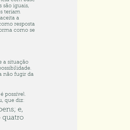
encia com base 
 são iguais, 
s teriam 
ceita a 
como resposta 
forma como se 
e a situação 
ossibilidade. 
 não fugir da 
 possível. 
, que diz:
ens; e, 
 quatro 