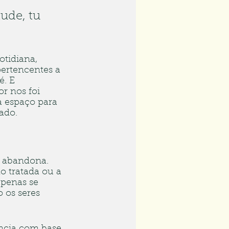
ude, tu 
otidiana, 
ertencentes a 
é. E 
r nos foi 
a espaço para 
ado.
  abandona. 
o tratada ou a 
apenas se 
os seres 