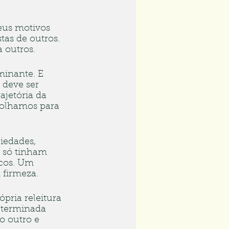
eus motivos 
tas de outros. 
 outros.
inante. E 
 deve ser 
ajetória da 
 olhamos para 
iedades, 
 só tinham 
cos. Um 
 firmeza.
pria releitura 
eterminada  
 outro e 