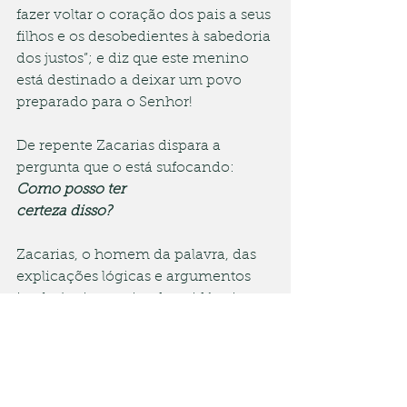
fazer voltar o coração dos pais a seus 
filhos e os desobedientes à sabedoria 
dos justos”; e diz que este menino 
está destinado a deixar um povo 
preparado para o Senhor!
De repente Zacarias dispara a 
pergunta que o está sufocando: 
Como posso ter
certeza disso?
Zacarias, o homem da palavra, das 
explicações lógicas e argumentos 
irrefutáveis, precisa de evidências 
concretas. Ele precisa ver para crer. 
Não pode ser um crédulo simplório 
que fica vendo anjos por aí. Aliás, 
esse anjo também precisa ver! Não 