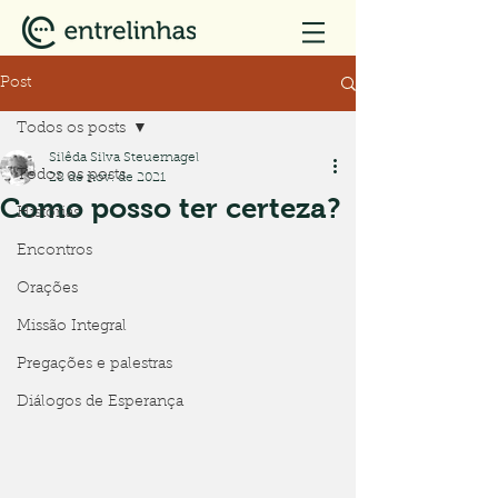
Post
Todos os posts
Silêda Silva Steuernagel
Todos os posts
28 de nov. de 2021
Como posso ter certeza?
Histórias
Encontros
Orações
Missão Integral
Pregações e palestras
Diálogos de Esperança