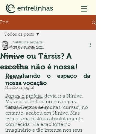
Post
Todos os posts
Valdir Steuernagel
Todos os posts
29 de out. de 2021
Nínive ou Társis? A
Histórias
escolha não é nossa!
Encontros
Reavaliando o espaço da 
Orações
nossa vocação
Missão Integral
Jonas, o profeta, devia ir a Nínive. 
Pregações e palestras
Mas ele se enfiou no navio para 
Társis. Depois de muitas "curvas", no 
Diálogos de Esperança
entanto, acabou em Nínive. Mas 
esta é uma história absolutamente 
conhecida. Ela é tão forte no 
imaginário e tão intensa nos seus 