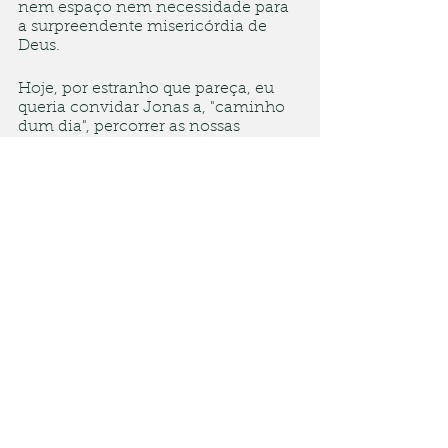
nem espaço nem necessidade para 
a surpreendente misericórdia de 
Deus.
Hoje, por estranho que pareça, eu 
queria convidar Jonas a, "caminho 
dum dia", percorrer as nossas 
conferências e encontros, cultos e 
celebrações, diálogos e comícios 
convocando-nos ao 
arrependimento para que, quem 
sabe, tenhamos a graça de um 
encontro com o Deus que é, ao 
mesmo tempo, assustadoramente 
sério e surpreendentemente 
misericordioso. Ao caminhar entre 
nós, Jonas estará nos lembrando 
que Nínive é o lugar da nossa 
vocação e que o caminho para 
Társis não vale a pena.
Caminhemos, pois, rumo a 3 de 
outubro, balbuciando esta oração da 