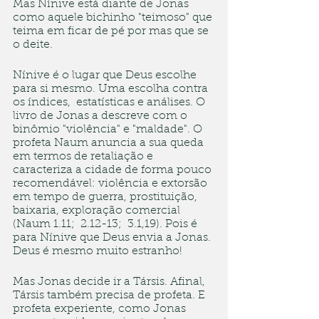
Mas Nínive está diante de Jonas 
como aquele bichinho "teimoso" que 
teima em ficar de pé por mas que se 
o deite.
Nínive é o lugar que Deus escolhe 
para si mesmo. Uma escolha contra 
os índices,  estatísticas e análises. O 
livro de Jonas a descreve com o 
binômio "violência" e "maldade". O 
profeta Naum anuncia a sua queda 
em termos de retaliação e 
caracteriza a cidade de forma pouco 
recomendável: violência e extorsão 
em tempo de guerra, prostituição, 
baixaria, exploração comercial 
(Naum 1.11;  2.12-13;  3.1,19). Pois é 
para Nínive que Deus envia a Jonas. 
Deus é mesmo muito estranho!
Mas Jonas decide ir a Társis. Afinal, 
Társis também precisa de profeta. E 
profeta experiente, como Jonas 