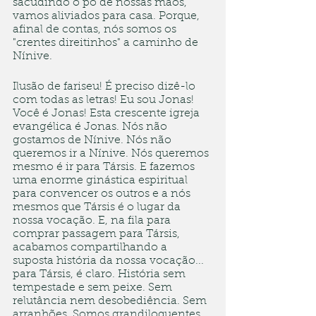
sacudindo o pó de nossas mãos, 
vamos aliviados para casa. Porque, 
afinal de contas, nós somos os 
"crentes direitinhos" a caminho de 
Nínive.
Ilusão de fariseu! É preciso dizê-lo 
com todas as letras! Eu sou Jonas! 
Você é Jonas! Esta crescente igreja 
evangélica é Jonas. Nós não 
gostamos de Nínive. Nós não 
queremos ir a Nínive. Nós queremos 
mesmo é ir para Társis. E fazemos 
uma enorme ginástica espiritual 
para convencer os outros e a nós 
mesmos que Társis é o lugar da 
nossa vocação. E, na fila para 
comprar passagem para Társis, 
acabamos compartilhando a 
suposta história da nossa vocação... 
para Társis, é claro. História sem 
tempestade e sem peixe. Sem 
relutância nem desobediência. Sem 
arranhões. Somos grandiloquentes, 