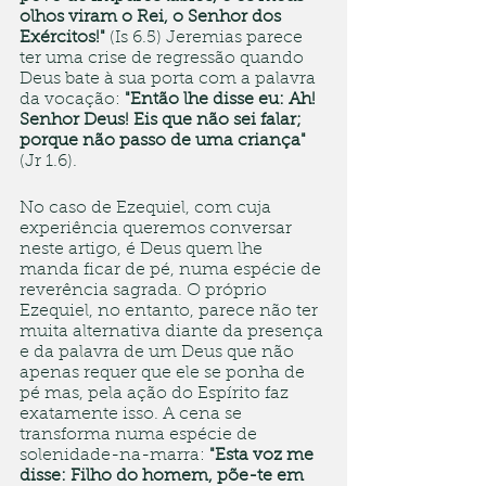
olhos viram o Rei, o Senhor dos 
Exércitos!"
 (Is 6.5) Jeremias parece 
ter uma crise de regressão quando 
Deus bate à sua porta com a palavra 
da vocação: 
"Então lhe disse eu: Ah! 
Senhor Deus! Eis que não sei falar; 
porque não passo de uma criança"
(Jr 1.6).  
No caso de Ezequiel, com cuja 
experiência queremos conversar  
neste artigo, é Deus quem lhe 
manda ficar de pé, numa espécie de 
reverência sagrada. O próprio 
Ezequiel, no entanto, parece não ter 
muita alternativa diante da presença 
e da palavra de um Deus que não 
apenas requer que ele se ponha de 
pé mas, pela ação do Espírito faz 
exatamente isso. A cena se 
transforma numa espécie de 
solenidade-na-marra: 
"Esta voz me 
disse: Filho do homem, põe-te em 