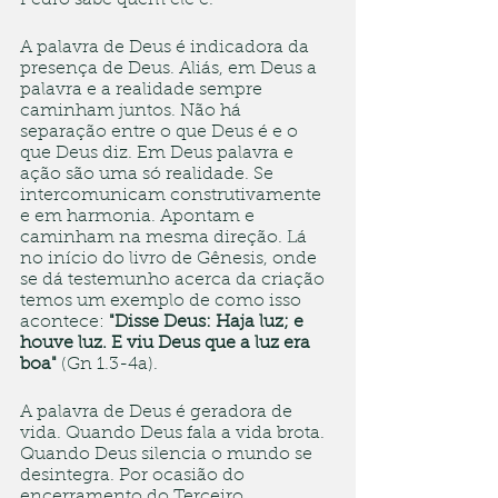
Pedro sabe quem ele é.
A palavra de Deus é indicadora da 
presença de Deus. Aliás, em Deus a 
palavra e a realidade sempre 
caminham juntos. Não há 
separação entre o que Deus é e o 
que Deus diz. Em Deus palavra e 
ação são uma só realidade. Se 
intercomunicam construtivamente 
e em harmonia. Apontam e 
caminham na mesma direção. Lá 
no início do livro de Gênesis, onde 
se dá testemunho acerca da criação 
temos um exemplo de como isso 
acontece: 
"Disse Deus: Haja luz; e 
houve luz. E viu Deus que a luz era 
boa"
 (Gn 1.3-4a).
A palavra de Deus é geradora de 
vida. Quando Deus fala a vida brota. 
Quando Deus silencia o mundo se 
desintegra. Por ocasião do 
encerramento do Terceiro 