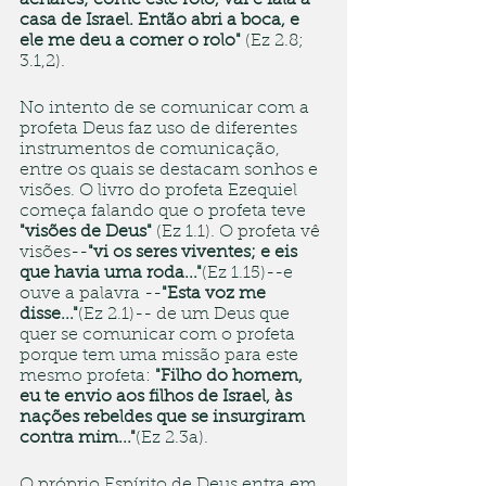
achares; come este rolo, vai e fala à 
casa de Israel. Então abri a boca, e 
ele me deu a comer o rolo"
 (Ez 2.8; 
3.1,2). 
No intento de se comunicar com a 
profeta Deus faz uso de diferentes 
instrumentos de comunicação, 
entre os quais se destacam sonhos e 
visões. O livro do profeta Ezequiel  
começa falando que o profeta teve 
"visões de Deus"
 (Ez 1.1). O profeta vê 
visões--
"vi os seres viventes; e eis 
que havia uma roda..."
(Ez 1.15)--e 
ouve a palavra --
"Esta voz me 
disse..."
(Ez 2.1)-- de um Deus que 
quer se comunicar com o profeta 
porque tem uma missão para este 
mesmo profeta: 
"Filho do homem, 
eu te envio aos filhos de Israel, às 
nações rebeldes que se insurgiram 
contra mim..."
(Ez 2.3a).
O próprio Espírito de Deus entra em 