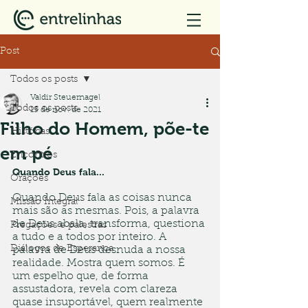
Post
Todos os posts
Valdir Steuernagel
Todos os posts
15 de nov. de 2021
Filho do Homem, põe-te
Histórias
em pé
Encontros
Quando Deus fala...
Orações
Quando Deus fala as coisas nunca 
Missão Integral
mais são as mesmas. Pois, a palavra 
de Deus abala, transforma, questiona 
Pregações e palestras
a tudo e a todos por inteiro. A 
Diálogos de Esperança
palavra de Deus desnuda a nossa 
realidade. Mostra quem somos. É 
um espelho que, de forma 
assustadora, revela com clareza 
quase insuportável, quem realmente 