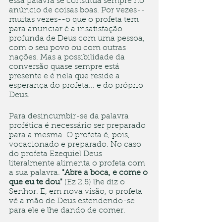
essa palavra se constitua sempre no 
anúncio de coisas boas. Por vezes--
muitas vezes--o que o profeta tem 
para anunciar é a insatisfação 
profunda de Deus com uma pessoa, 
com o seu povo ou com outras 
nações. Mas a possibilidade da 
conversão quase sempre está 
presente e é nela que reside a 
esperança do profeta... e do próprio 
Deus. 
Para desincumbir-se da palavra 
profética é necessário ser preparado 
para a mesma. O profeta é, pois, 
vocacionado e preparado. No caso 
do profeta Ezequiel Deus 
literalmente alimenta o profeta com 
a sua palavra. 
"Abre a boca, e come o 
que eu te dou"
 (Ez 2.8) lhe diz o 
Senhor. E, em nova visão, o profeta 
vê a mão de Deus estendendo-se 
para ele e lhe dando de comer.