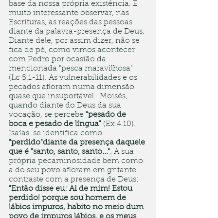
base da nossa própria existência. É 
muito interessante observar, nas 
Escrituras, as reações das pessoas 
diante da palavra-presença de Deus. 
Diante dele, por assim dizer, não se 
fica de pé, como vimos acontecer 
com Pedro por ocasião da 
mencionada "pesca maravilhosa" 
(Lc 5.1-11). As vulnerabilidades e os 
pecados afloram numa dimensão 
quase que insuportável.  Moisés, 
quando diante do Deus da sua 
vocação, se percebe 
"pesado de 
boca e pesado de língua"
 (Ex 4.10). 
Isaías  se identifica como 
"perdido"diante da presença daquele 
que é "santo, santo, santo..."
. A sua 
própria pecaminosidade bem como 
a do seu povo afloram em gritante 
contraste com a presença de Deus: 
"Então disse eu: Ai de mim! Estou 
perdido! porque sou homem de 
lábios impuros, habito no meio dum 
povo de impuros lábios, e os meus 