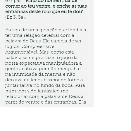
e tripas: "
Filho do homem, dá de 
comer ao teu ventre, e enche as tuas 
entranhas deste rolo que eu te dou"
. 
(Ez 3. 3a).
Eu sou de uma geração que tendia a 
ter uma relação cerebral com a 
palavra de Deus. Ela carecia de ser 
lógica. Compreensível. 
Argumentável. Mas, como esta 
palavra se nega a fazer o jogo da 
nossa expectativa manipuladora a 
gente acabava por não mergulhar 
na intimidade da mesma e não 
deixava de ter este sabor de fome a 
juntar saliva no fundo da boca. Para 
mim tem sido fantástico me 
relacionar com a palavra de Deus a 
partir do ventre e das entranhas. É lá 
que a gente acaba experimentando 
o quanto esta é uma palavra de vida. 
É rolo com gosto de mel