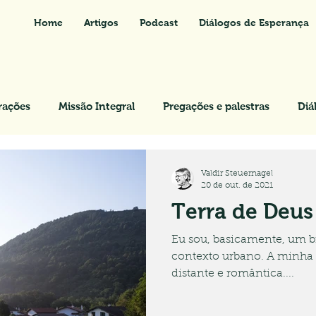
Home
Artigos
Podcast
Diálogos de Esperança
rações
Missão Integral
Pregações e palestras
Diá
Valdir Steuernagel
20 de out. de 2021
Terra de Deus 
Eu sou, basicamente, um bi
contexto urbano. A minha 
distante e romântica....