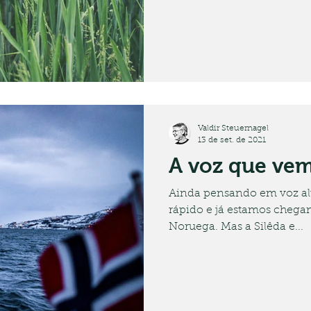
Valdir Steuernagel
13 de set. de 2021
A voz que vem 
Ainda pensando em voz al
rápido e já estamos chegan
Noruega. Mas a Silêda e...